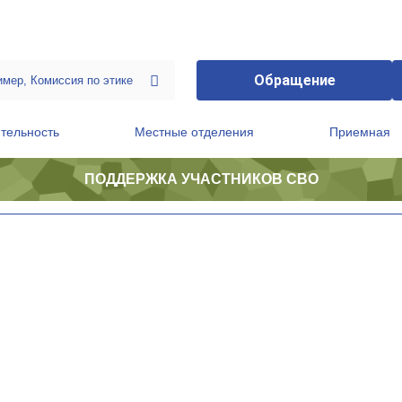
Обращение
тельность
Местные отделения
Приемная
ПОДДЕРЖКА УЧАСТНИКОВ СВО
ственной приемной Председателя Партии
Президиум регионального политического совета