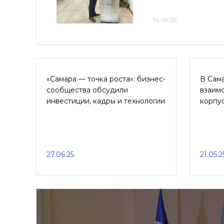
14.09.25
«Самара — точка роста»: бизнес-
В Сам
сообщества обсудили
взаим
инвестиции, кадры и технологии
корпу
27.06.25
21.05.2