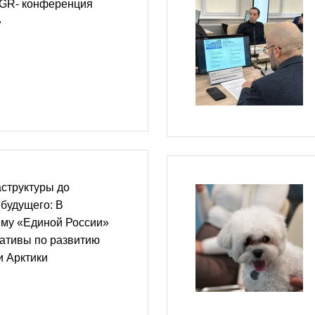
GR- конференция
»
структуры до
 будущего: В
му «Единой России»
ативы по развитию
и Арктики