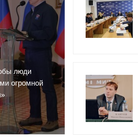
обы люди
ами огромной
я»