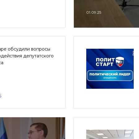
01.09.25
аре обсудили вопросы
одействия депутатского
са
5