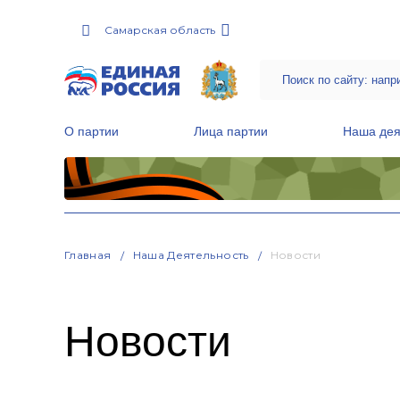
Самарская область
О партии
Лица партии
Наша дея
Местные общественные приемные Партии
Руководитель Региональной обще
Народная программа «Единой России»
Главная
Наша Деятельность
Новости
Новости