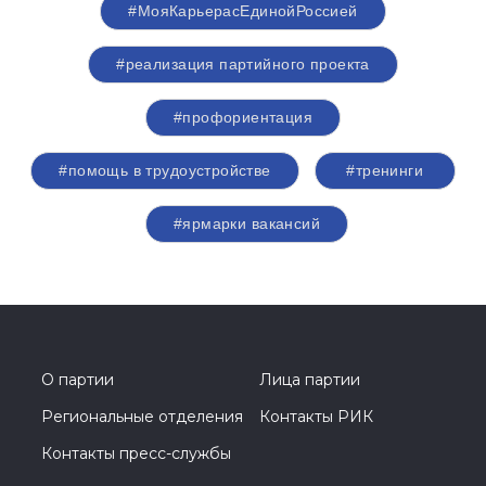
#МояКарьерасЕдинойРоссией
#реализация партийного проекта
#профориентация
#помощь в трудоустройстве
#тренинги
#ярмарки вакансий
О партии
Лица партии
Региональные отделения
Контакты РИК
Контакты пресс-службы