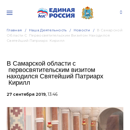
Главная
Наша Деятельность
Новости
В Самарской
Области С Первосвятительским Визитом Находился
Святейший Патриарх Кирилл
В Самарской области с
первосвятительским визитом
находился Святейший Патриарх
Кирилл
27 сентября 2019,
13:46