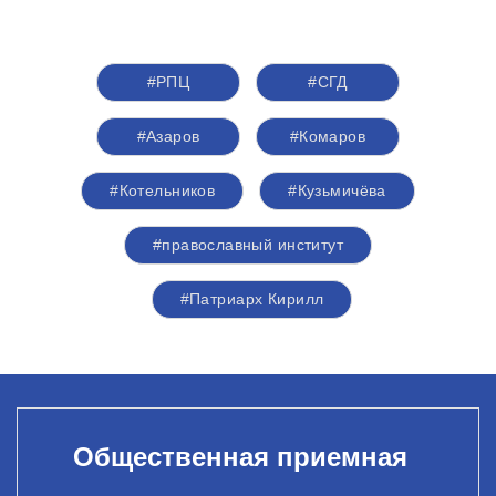
#РПЦ
#СГД
#Азаров
#Комаров
#Котельников
#Кузьмичёва
#православный институт
#Патриарх Кирилл
Общественная приемная