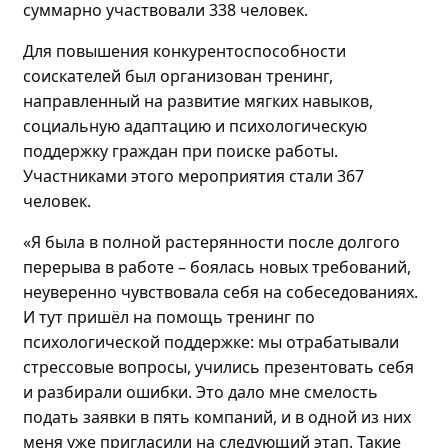
суммарно участвовали
338 человек.
Для повышения конкурентоспособности
соискателей
был
организова
н
тренинг
,
направленный на
развитие мягких навыков,
социальную адаптацию и психологическую
поддержку граждан
при поиске работы
.
Участниками этого мероприятия стали
367
человек
.
«Я была в полной растерянности после долгого
перерыва в работе – боялась новых требований,
неуверенно чувствовала себя на собеседованиях.
И
тут пришёл на помощь т
ренинг по
психологической поддержке: мы отрабатывали
стрессовые вопросы, учились презентовать себя
и разбирали ошибки. Это дало мне смелость
подать заявки в пять компаний, и в
одной
из них
меня уже пригласили на следующий этап
. Такие