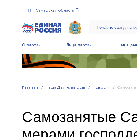
Самарская область
О партии
Лица партии
Наша дея
Местные общественные приемные Партии
Руководитель Региональной обще
Народная программа «Единой России»
Главная
Наша Деятельность
Новости
Самозаня
Самозанятые Са
мерами господд