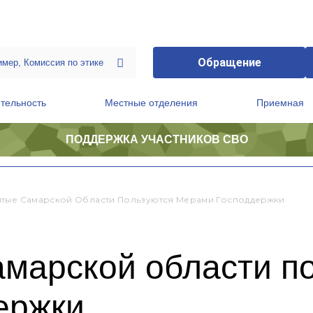
Обращение
тельность
Местные отделения
Приемная
ПОДДЕРЖКА УЧАСТНИКОВ СВО
ственной приемной Председателя Партии
Президиум регионального политического совета
тые Самарской Области Пользуются Мерами Господдержки
марской области п
ержки