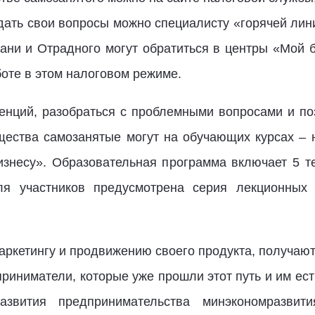
дать свои вопросы можно специалисту «горячей лини
ани и Отрадного могут обратиться в центры «Мой б
те в этом налоговом режиме.
енций, разобраться с проблемными вопросами и п
щества самозанятые могут на обучающих курсах – н
изнесу». Образовательная программа включает 5 т
ля участников предусмотрена серия лекционны
аркетингу и продвижению своего продукта, получают
иниматели, которые уже прошли этот путь и им есть
развития предпринимательства минэкономразвит