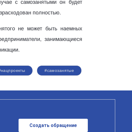
лучае с самозанятыми он будет
израсходован полностью.
нятого не может быть наемных
предприниматели, занимающиеся
фикации.
#нацпроекты
#самозанятые
Создать обращение