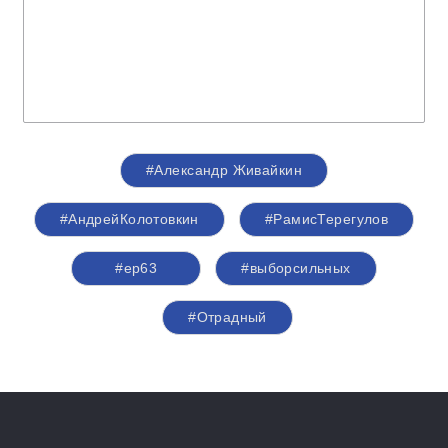
#Александр Живайкин
#АндрейКолотовкин
#РамисТерегулов
#ер63
#выборсильных
#Отрадный