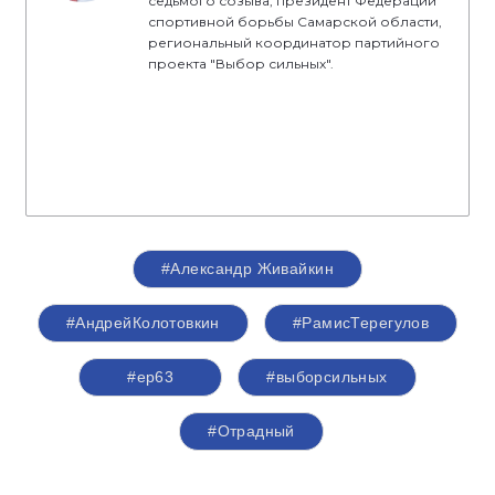
седьмого созыва, президент Федерации
спортивной борьбы Самарской области,
региональный координатор партийного
проекта "Выбор сильных".
#Александр Живайкин
#АндрейКолотовкин
#РамисТерегулов
#ер63
#выборсильных
#Отрадный