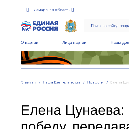
Самарская область
О партии
Лица партии
Наша дея
Местные общественные приемные Партии
Руководитель Региональной обще
Народная программа «Единой России»
Главная
Наша Деятельность
Новости
Елена Цу
Елена Цунаева: 
победу, передав