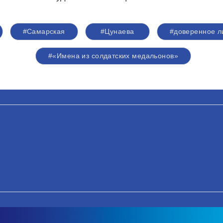
#Самарская
#Цунаева
#доверенное л
#«Имена из солдатских медальонов»