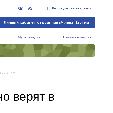
Версия для слабовидящих
Личный кабинет сторонника/члена Партии
Мультимедиа
Вступить в партию
Региональный исполнительный комитет
у Другим
о верят в