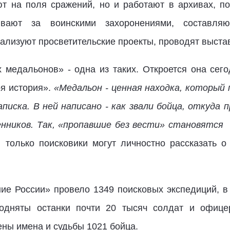
т на поля сражений, но и работают в архивах, по
ивают за воинскими захоронениями, составля
ализуют просветительские проекты, проводят выстав
 медальонов» - одна из таких. Откроется она се
оя история».
«Медальон - ценная находка, который
писка. В ней написано - как звали бойца, откуда 
нников. Так, «пропавшие без вести» становятся 
 только поисковики могут личностно рассказать о
ие России» провело 1349 поисковых экспедиций, в
подняты останки почти 20 тысяч солдат и офице
ны имена и судьбы 1021 бойца.