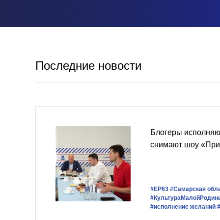
Последние новости
Блогеры исполняют
снимают шоу «При
#ЕР63
#Самарская обл
#КультураМалойРодин
#исполнение желаний