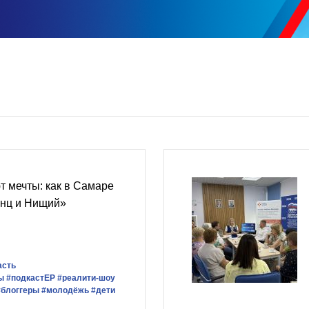
 мечты: как в Самаре
нц и Нищий»
асть
ы
#подкастЕР
#реалити-шоу
#блоггеры
#молодёжь
#дети