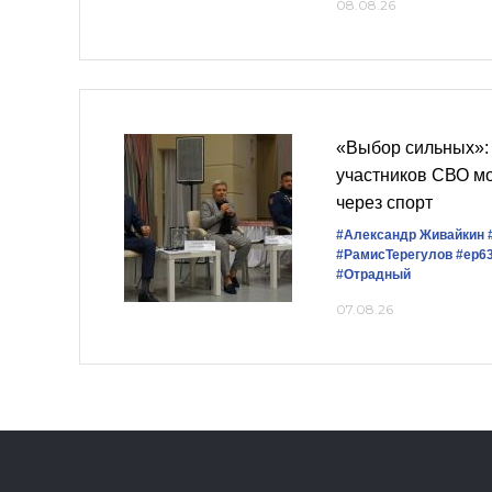
08.08.26
«Выбор сильных»:
участников СВО м
через спорт
#Александр Живайкин
#РамисТерегулов
#ер6
#Отрадный
07.08.26