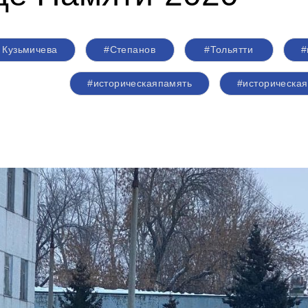
 Кузьмичева
#Степанов
#Тольятти
#
#историческаяпамять
#историческа