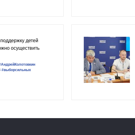
 поддержку детей
ожно осуществить
#АндрейКолотовкин
3
#выборсильных