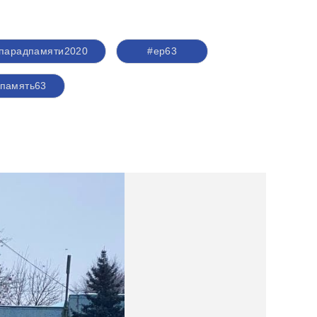
парадпамяти2020
#ер63
япамять63