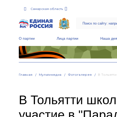
Самарская область
О партии
Лица партии
Наша дея
Местные общественные приемные Партии
Руководитель Региональной обще
Народная программа «Единой России»
Главная
Мультимедиа
Фотогалерея
В Тольятт
В Тольятти шко
участие в "Пара