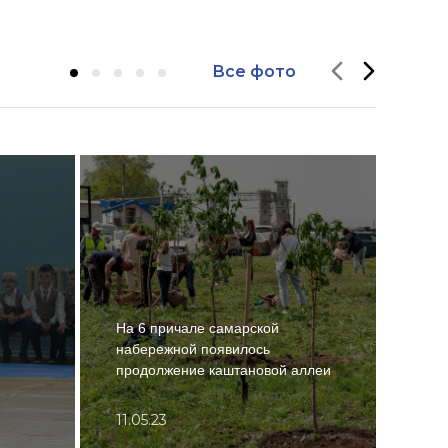
Все фото
На 6 причале самарской
набережной появилось
В Са
продолжение каштановой аллеи
завт
11.05.23
23.1