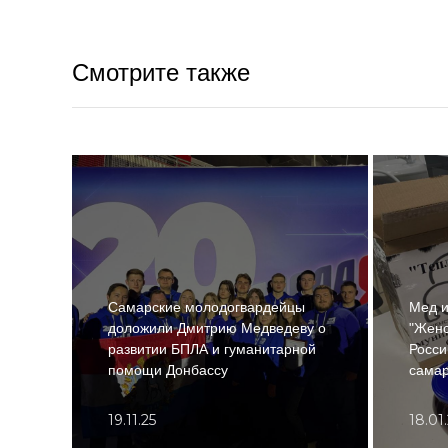
Смотрите также
Самарские молодогвардейцы
Мед и
доложили Дмитрию Медведеву о
"Женс
развитии БПЛА и гуманитарной
Росси
помощи Донбассу
самар
19.11.25
18.01