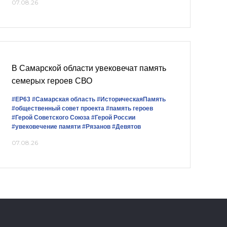
07.08.26
В Самарской области увековечат память
семерых героев СВО
#ЕР63
#Самарская область
#ИсторическаяПамять
#общественный совет проекта
#память героев
#Герой Советского Союза
#Герой России
#увековечение памяти
#Рязанов
#Девятов
07.08.26