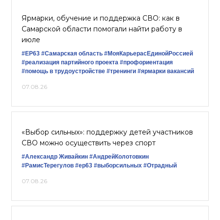
Ярмарки, обучение и поддержка СВО: как в
Самарской области помогали найти работу в
июле
#ЕР63
#Самарская область
#МояКарьерасЕдинойРоссией
#реализация партийного проекта
#профориентация
#помощь в трудоустройстве
#тренинги
#ярмарки вакансий
07.08.26
«Выбор сильных»: поддержку детей участников
СВО можно осуществить через спорт
#Александр Живайкин
#АндрейКолотовкин
#РамисТерегулов
#ер63
#выборсильных
#Отрадный
07.08.26