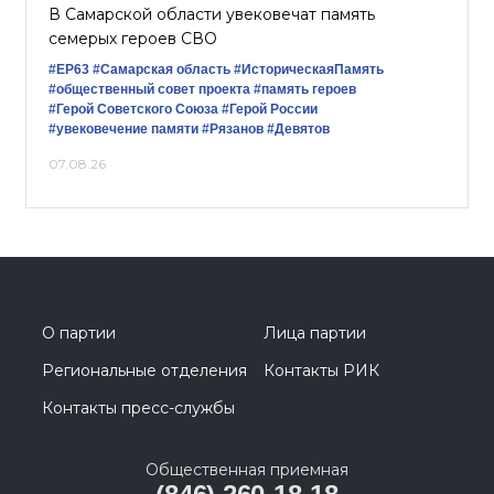
В Самарской области увековечат память
семерых героев СВО
#ЕР63
#Самарская область
#ИсторическаяПамять
#общественный совет проекта
#память героев
#Герой Советского Союза
#Герой России
#увековечение памяти
#Рязанов
#Девятов
07.08.26
О партии
Лица партии
Региональные отделения
Контакты РИК
Контакты пресс-службы
Общественная приемная