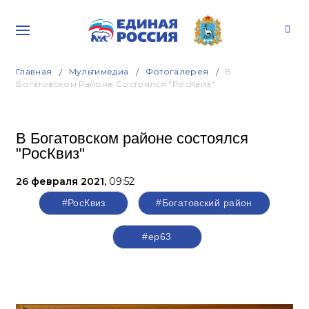
Главная
Мультимедиа
Фотогалерея
В
Богатовском Районе Состоялся "РосКвиз"
В Богатовском районе состоялся
"РосКвиз"
26 февраля 2021,
09:52
#РосКвиз
#Богатовский район
#ер63