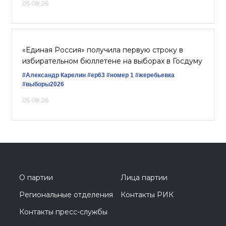
05.08.26
«Единая Россия» получила первую строку в
избирательном бюллетене на выборах в Госдуму
#Александр Карелин
#ер63
#номер 1
#жеребьевка
#выборы2026
05.08.26
О партии
Лица партии
Региональные отделения
Контакты РИК
Контакты пресс-службы