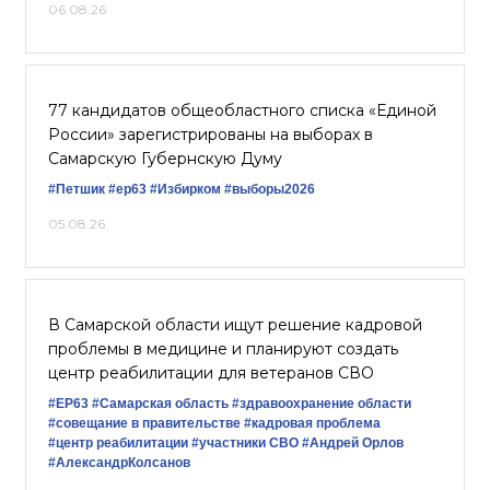
06.08.26
77 кандидатов общеобластного списка «Единой
России» зарегистрированы на выборах в
Самарскую Губернскую Думу
#Петшик
#ер63
#Избирком
#выборы2026
05.08.26
В Самарской области ищут решение кадровой
проблемы в медицине и планируют создать
центр реабилитации для ветеранов СВО
#ЕР63
#Самарская область
#здравоохранение области
#совещание в правительстве
#кадровая проблема
#центр реабилитации
#участники СВО
#Андрей Орлов
#АлександрКолсанов