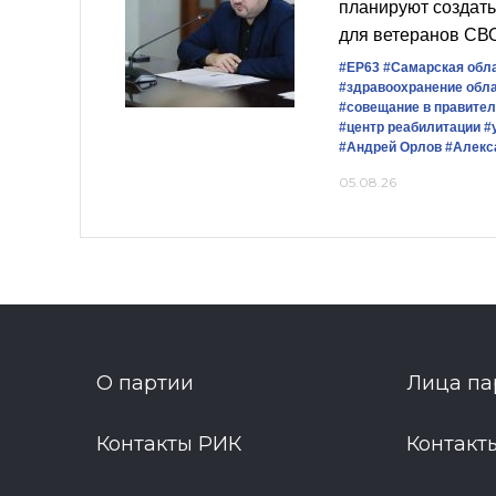
планируют создать
для ветеранов СВ
#ЕР63
#Самарская обл
#здравоохранение обл
#совещание в правите
#центр реабилитации
#
#Андрей Орлов
#Алекс
05.08.26
О партии
Лица па
Контакты РИК
Контакт