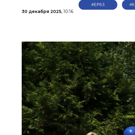
#ЕР63
#К
30 декабря 2025,
10:16