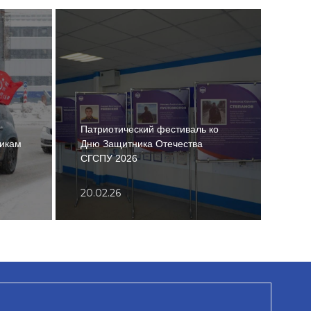
Патриотический фестиваль ко
никам
Дню Защитника Отечества
«Циф
СГСПУ 2026
обла
20.02.26
30.1