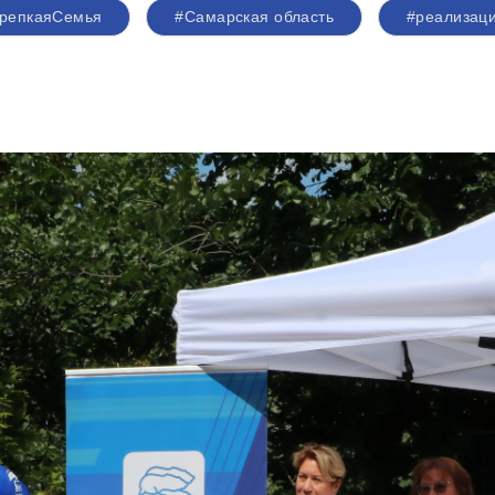
репкаяСемья
#Самарская область
#реализаци