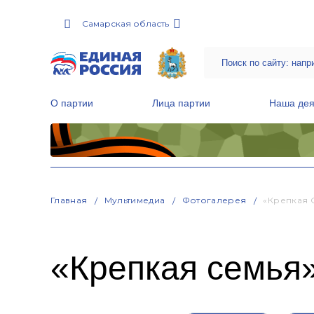
Самарская область
О партии
Лица партии
Наша дея
Местные общественные приемные Партии
Руководитель Региональной обще
Народная программа «Единой России»
Главная
Мультимедиа
Фотогалерея
«Крепкая 
«Крепкая семья»