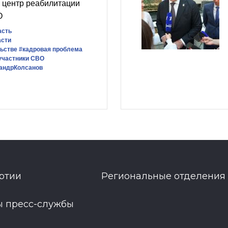
 центр реабилитации
О
асть
асти
льстве
#кадровая проблема
участники СВО
андрКолсанов
ртии
Региональные отделения
ы пресс-службы