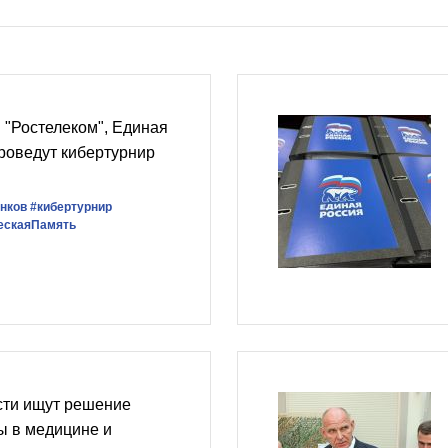
 "Ростелеком", Единая
проведут кибертурнир
нков
#кибертурнир
ескаяПамять
сти ищут решение
ы в медицине и