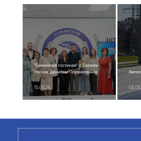
"Семейная гостиная" с Героем
России Денисом Портнягиным
Автоп
15.05.26
05.05