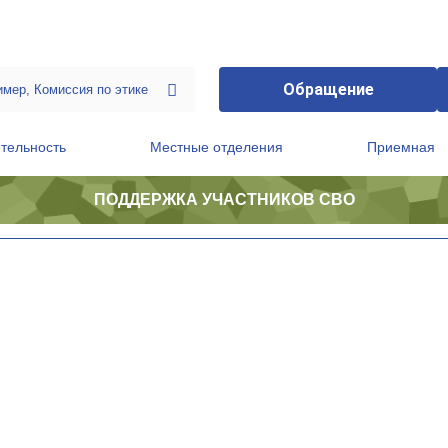
Обращение
тельность
Местные отделения
Приемная
ПОДДЕРЖКА УЧАСТНИКОВ СВО
ственной приемной Председателя Партии
Президиум регионального политического совета