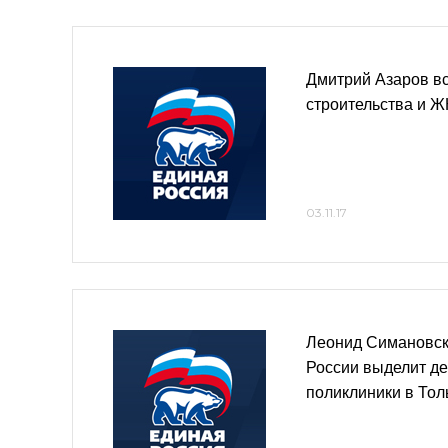
Дмитрий Азаров вс
строительства и Ж
03.11.17
Леонид Симановск
России выделит де
поликлиники в Тол