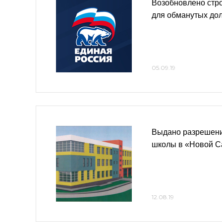
Возобновлено стро
для обманутых дол
05.09.19
Выдано разрешени
школы в «Новой 
12.08.19