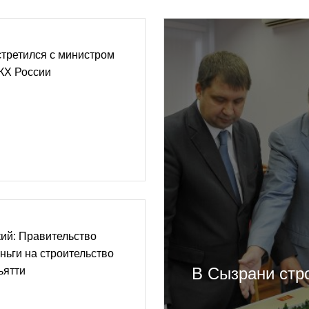
третился с министром
КХ России
ий: Правительство
ньги на строительство
В Сызрани стр
ьятти