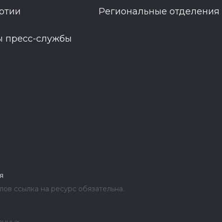
ртии
Региональные отделения
ы пресс-службы
я
ов ссылка на ресурс обязательна.