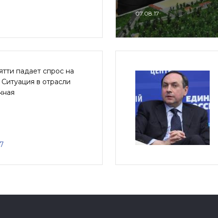
07.08.17
ятти падает спрос на
 Ситуация в отрасли
жная
17