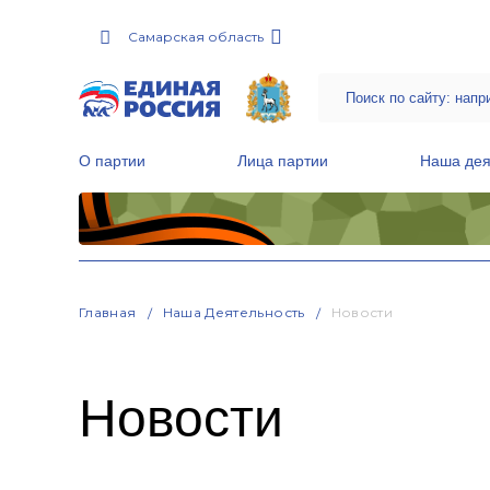
Самарская область
О партии
Лица партии
Наша дея
Местные общественные приемные Партии
Руководитель Региональной обще
Народная программа «Единой России»
Главная
Наша Деятельность
Новости
Новости