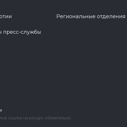
ртии
Региональные отделения
ы пресс-службы
я
ов ссылка на ресурс обязательна.