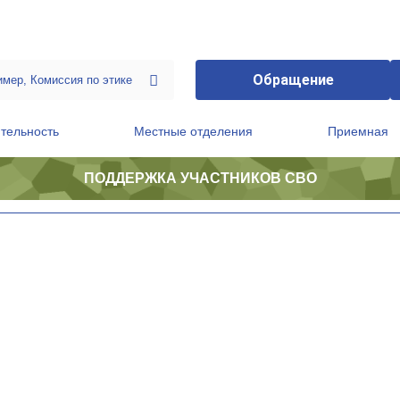
Обращение
тельность
Местные отделения
Приемная
ПОДДЕРЖКА УЧАСТНИКОВ СВО
ственной приемной Председателя Партии
Президиум регионального политического совета