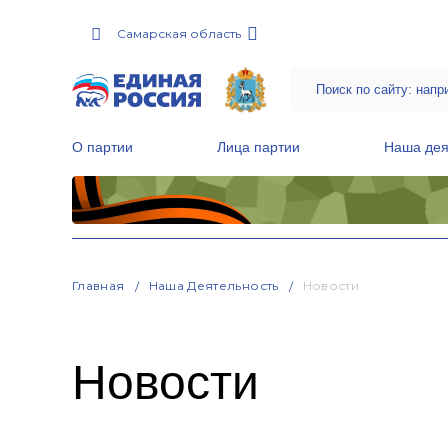
Самарская область
О партии
Лица партии
Наша дея
Местные общественные приемные Партии
Руководитель Региональной обще
Народная программа «Единой России»
Главная
Наша Деятельность
Новости
Новости