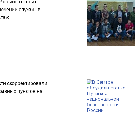
России» готовит
лючении службы в
стаж
сти скорректировали
зывных пунктов на