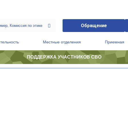
Обращение
тельность
Местные отделения
Приемная
ПОДДЕРЖКА УЧАСТНИКОВ СВО
ственной приемной Председателя Партии
Президиум регионального политического совета