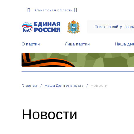
Самарская область
О партии
Лица партии
Наша дея
Местные общественные приемные Партии
Руководитель Региональной обще
Народная программа «Единой России»
Главная
Наша Деятельность
Новости
Новости