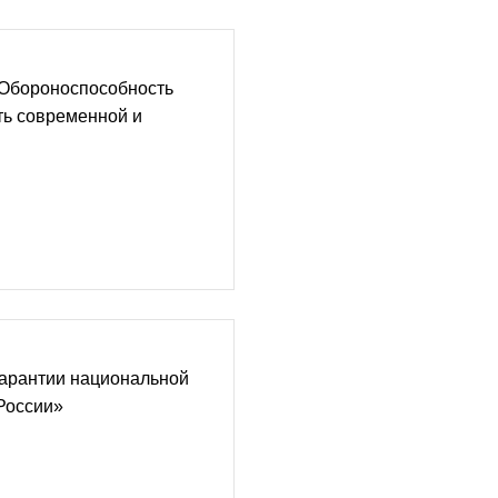
 Обороноспособность
ть современной и
гарантии национальной
России»