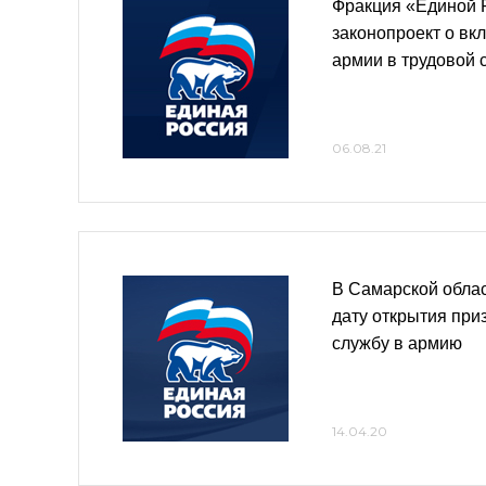
Фракция «Единой 
законопроект о вк
армии в трудовой 
06.08.21
В Самарской обла
дату открытия при
службу в армию
14.04.20