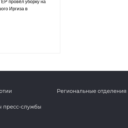
ГЕР провёл уборку на
ого Иргиза в
ртии
Региональные отделения
ы пресс-службы