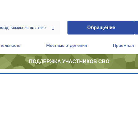
Обращение
тельность
Местные отделения
Приемная
ПОДДЕРЖКА УЧАСТНИКОВ СВО
ственной приемной Председателя Партии
Президиум регионального политического совета