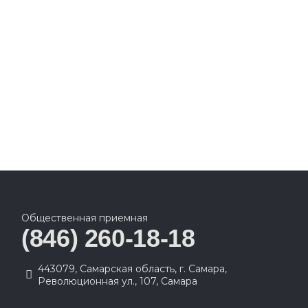
Общественная приемная
(846) 260-18-18
443079, Самарская область, г. Самара,
Революционная ул., 107, Самара