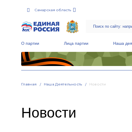
Самарская область
О партии
Лица партии
Наша дея
Местные общественные приемные Партии
Руководитель Региональной обще
Народная программа «Единой России»
Главная
Наша Деятельность
Новости
Новости