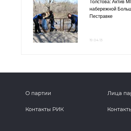
Толстова: Актив М
набережной Больш
Пестравке
19.04.13
О партии
Лица па
Контакты РИК
Контакт