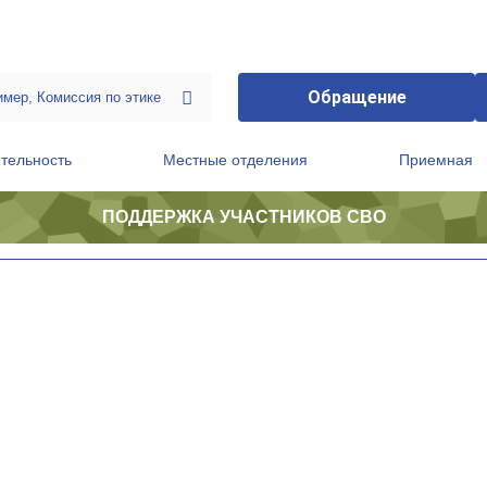
Обращение
тельность
Местные отделения
Приемная
ПОДДЕРЖКА УЧАСТНИКОВ СВО
ственной приемной Председателя Партии
Президиум регионального политического совета