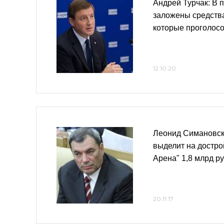
Андрей Турчак: В 
заложены средства
которые проголос
12.10.20
Леонид Симановск
выделит на достро
Арена" 1,8 млрд р
20.11.17