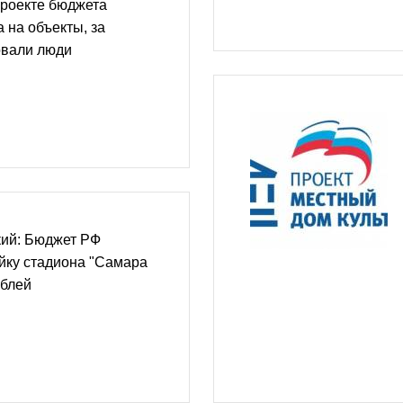
проекте бюджета
 на объекты, за
овали люди
ий: Бюджет РФ
йку стадиона "Самара
ублей