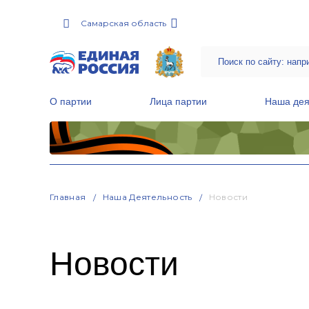
Самарская область
О партии
Лица партии
Наша дея
Местные общественные приемные Партии
Руководитель Региональной обще
Народная программа «Единой России»
Главная
Наша Деятельность
Новости
Новости