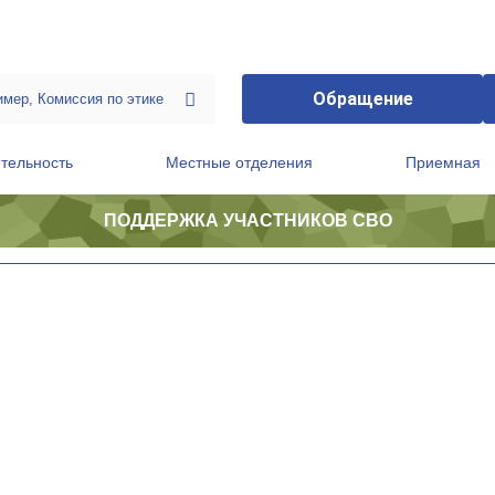
Обращение
тельность
Местные отделения
Приемная
ПОДДЕРЖКА УЧАСТНИКОВ СВО
ственной приемной Председателя Партии
Президиум регионального политического совета