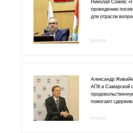
Николай Сомов: «Г
проведению посев
для отрасли вопро
20.03.25
Александр Живайк
АПК в Самарской 
продовольственну
помогают сдержива
30.06.21