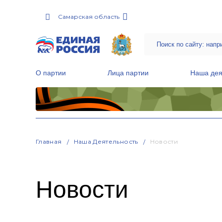
Самарская область
О партии
Лица партии
Наша дея
Местные общественные приемные Партии
Руководитель Региональной обще
Народная программа «Единой России»
Главная
Наша Деятельность
Новости
Новости