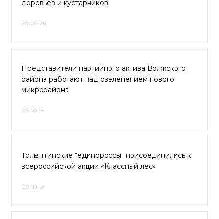
деревьев и кустарников
28.05.20
Представители партийного актива Волжского
района работают над озеленением нового
микрорайона
09.10.19
Тольяттинские "единороссы" присоединились к
всероссийской акции «Классный лес»
09.10.19