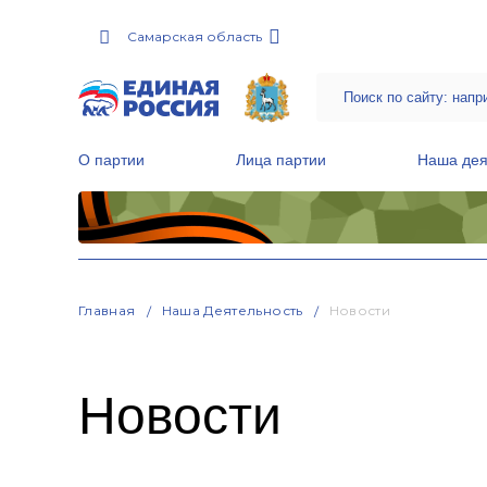
Самарская область
О партии
Лица партии
Наша дея
Местные общественные приемные Партии
Руководитель Региональной обще
Народная программа «Единой России»
Главная
Наша Деятельность
Новости
Новости