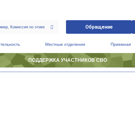
Обращение
тельность
Местные отделения
Приемная
ПОДДЕРЖКА УЧАСТНИКОВ СВО
ственной приемной Председателя Партии
Президиум регионального политического совета