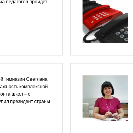
ма педагогов пройдет
ой гимназии Светлана
важность комплексной
онта школ – с
упил президент страны