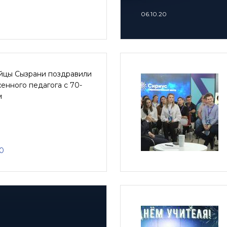
06.10.20
йцы Сызрани поздравили
енного педагога с 70-
м
20