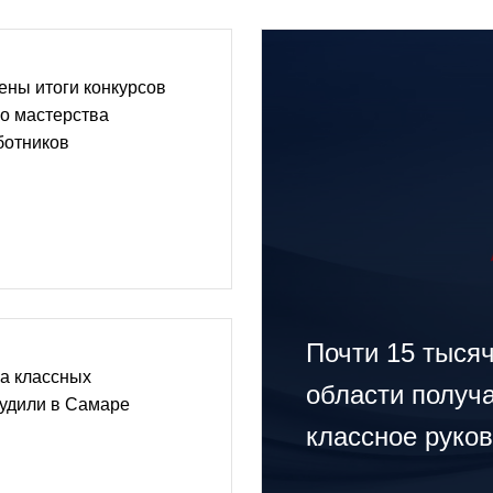
ены итоги конкурсов
о мастерства
ботников
Почти 15 тыся
а классных
области получ
судили в Самаре
классное руко