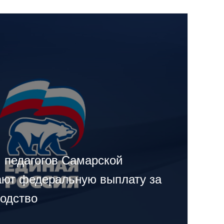
ч педагогов Самарской
ают федеральную выплату за
водство