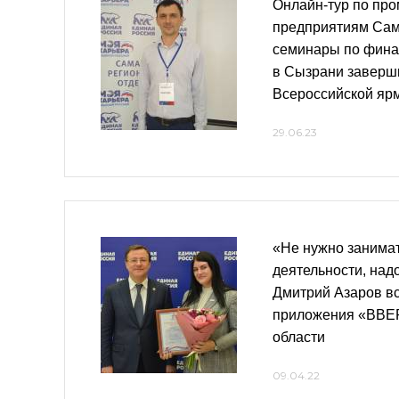
Онлайн-тур по п
предприятиям Сам
семинары по фина
в Сызрани заверш
Всероссийской ярм
29.06.23
«Не нужно занима
деятельности, надо
Дмитрий Азаров вс
приложения «ВВЕР
области
09.04.22