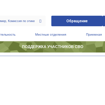
Обращение
тельность
Местные отделения
Приемная
ПОДДЕРЖКА УЧАСТНИКОВ СВО
ственной приемной Председателя Партии
Президиум регионального политического совета