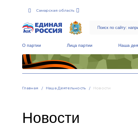
Самарская область
О партии
Лица партии
Наша дея
Местные общественные приемные Партии
Руководитель Региональной обще
Народная программа «Единой России»
Главная
Наша Деятельность
Новости
Новости