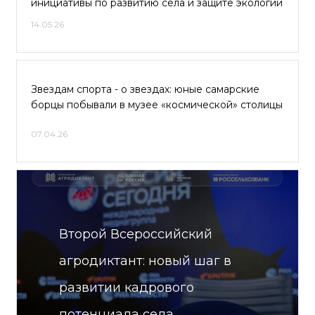
инициативы по развитию села и защите экологии
14.05.26
Звездам спорта - о звездах: юные самарские
борцы побывали в музее «космической» столицы
07.04.26
Второй Всероссийский
агродиктант: новый шаг в
развитии кадрового
потенциала села