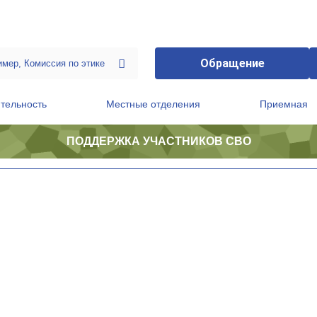
Обращение
тельность
Местные отделения
Приемная
ПОДДЕРЖКА УЧАСТНИКОВ СВО
ственной приемной Председателя Партии
Президиум регионального политического совета