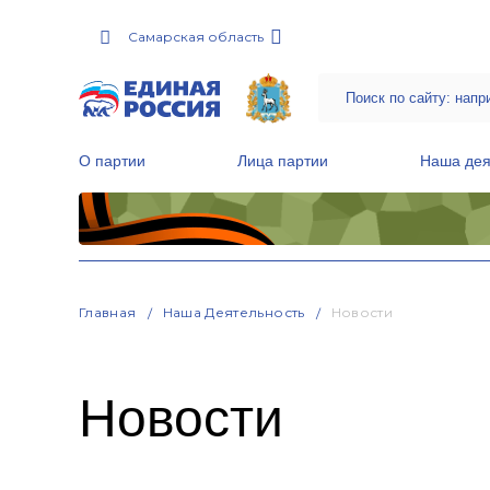
Самарская область
О партии
Лица партии
Наша дея
Местные общественные приемные Партии
Руководитель Региональной обще
Народная программа «Единой России»
Главная
Наша Деятельность
Новости
Новости