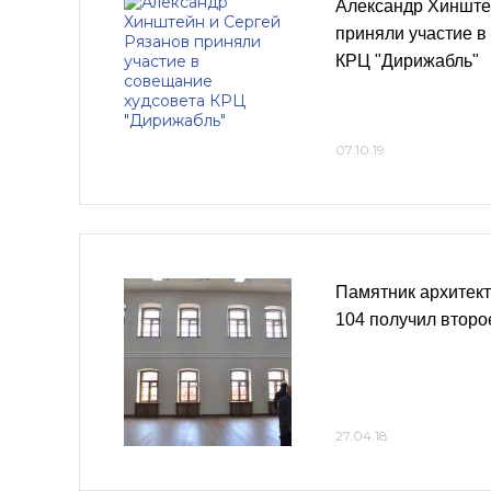
Александр Хинште
приняли участие в
КРЦ "Дирижабль"
07.10.19
Памятник архитек
104 получил втор
27.04.18