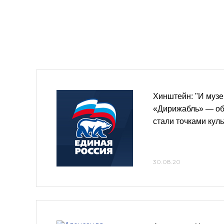
Хинштейн: "И музе
«Дирижабль» — об
стали точками кул
30.08.20