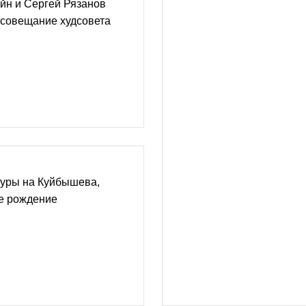
йн и Сергей Рязанов
 совещание худсовета
туры на Куйбышева,
ое рождение