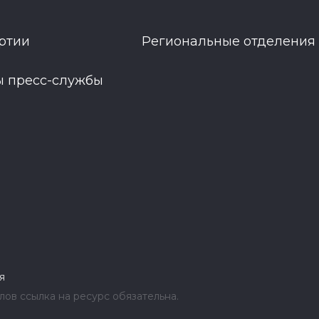
ртии
Региональные отделения
ы пресс-службы
я
ов ссылка на ресурс обязательна.