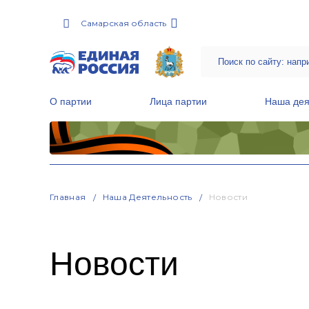
Самарская область
О партии
Лица партии
Наша дея
Местные общественные приемные Партии
Руководитель Региональной обще
Народная программа «Единой России»
Главная
Наша Деятельность
Новости
Новости