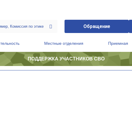
Обращение
тельность
Местные отделения
Приемная
ПОДДЕРЖКА УЧАСТНИКОВ СВО
ственной приемной Председателя Партии
Президиум регионального политического совета