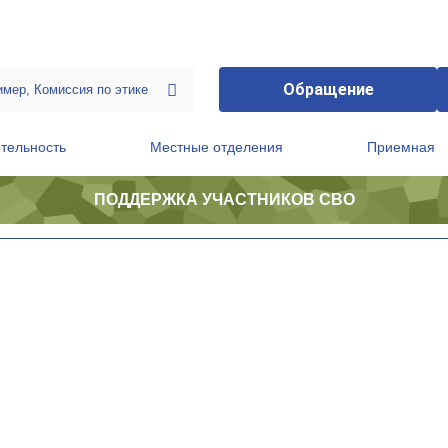
Обращение
тельность
Местные отделения
Приемная
ПОДДЕРЖКА УЧАСТНИКОВ СВО
ственной приемной Председателя Партии
Президиум регионального политического совета