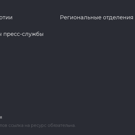
ртии
Региональные отделения
ы пресс-службы
я
ов ссылка на ресурс обязательна.