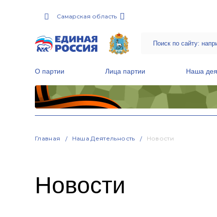
Самарская область
О партии
Лица партии
Наша дея
Местные общественные приемные Партии
Руководитель Региональной обще
Народная программа «Единой России»
Главная
Наша Деятельность
Новости
Новости