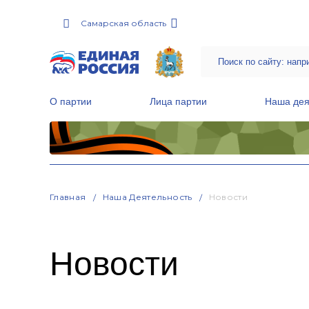
Самарская область
О партии
Лица партии
Наша дея
Местные общественные приемные Партии
Руководитель Региональной обще
Народная программа «Единой России»
Главная
Наша Деятельность
Новости
Новости