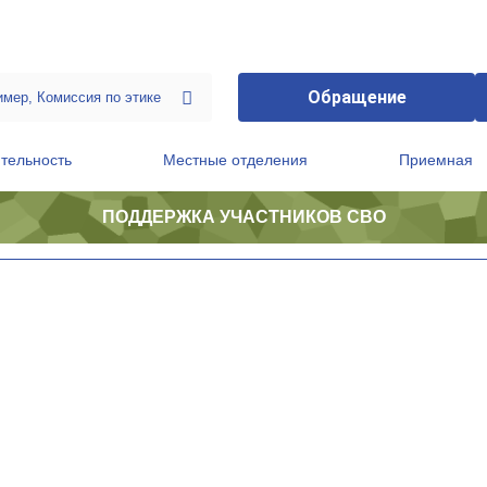
Обращение
тельность
Местные отделения
Приемная
ПОДДЕРЖКА УЧАСТНИКОВ СВО
ственной приемной Председателя Партии
Президиум регионального политического совета