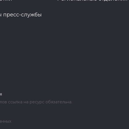
ы пресс-службы
я
ов ссылка на ресурс обязательна.
анных