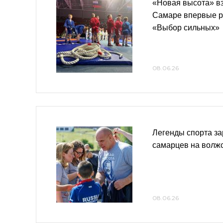
«Новая высота» вз
Самаре впервые р
«Выбор сильных»
08.06.26
Легенды спорта за
самарцев на волж
08.06.26