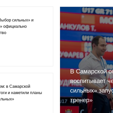
Выбор сильных» и
» официально
тво
В Самарской об
воспитывает ч
ом: в Самарской
сильных» запу
тоги и наметили планы
тренер»
ильных»