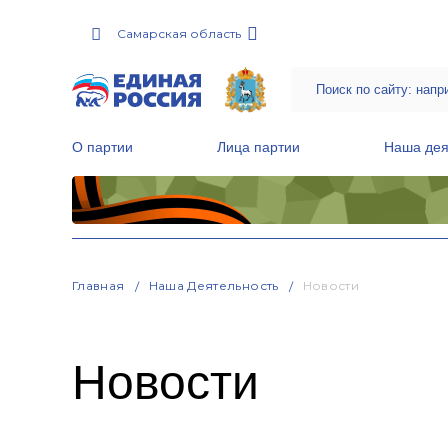
Самарская область
О партии
Лица партии
Наша дея
Местные общественные приемные Партии
Руководитель Региональной обще
Народная программа «Единой России»
Главная
Наша Деятельность
Новости
Новости