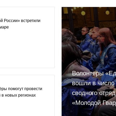
й России» встретили
амаре
Волонтеры «Ед
вошли в число
ёры помогут провести
сводного отря
 в новых регионах
«Молодой Гвар