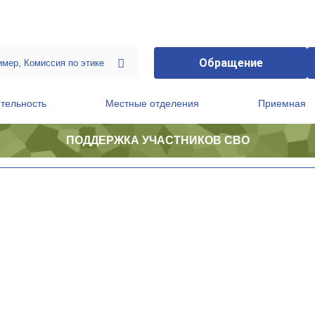
Обращение
тельность
Местные отделения
Приемная
ПОДДЕРЖКА УЧАСТНИКОВ СВО
ственной приемной Председателя Партии
Президиум регионального политического совета