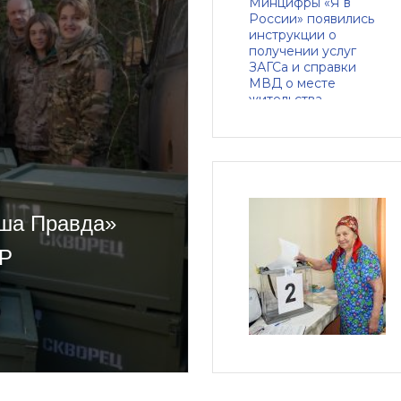
аша Правда»
НР