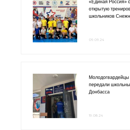
«Единая Россия» 
открытую трениров
школьников Снежн
09.09.24
Молодогвардейцы 
передали школьны
Донбасса
19.08.24