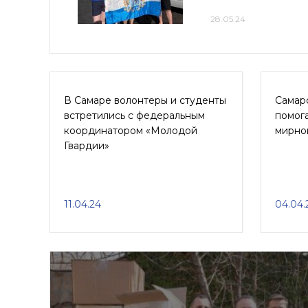
28.05.24
В Самаре волонтеры и студенты
Самар
встретились с федеральным
помога
координатором «Молодой
мирно
Гвардии»
11.04.24
04.04.