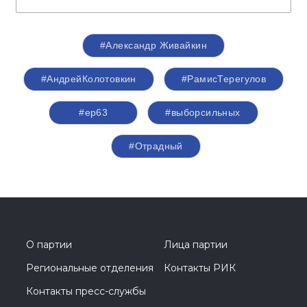
#Александр Живайкин
#АндрейКолотовкин
#РамисТерегулов
#ер63
#выборсильных
#Отрадный
О партии
Лица партии
Региональные отделения
Контакты РИК
Контакты пресс-службы