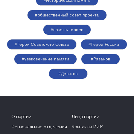
#ИсторическаяПамять
#общественный совет проекта
#память героев
#Герой Советского Союза
#Герой России
#увековечение памяти
#Рязанов
#Девятов
О партии
Лица партии
Региональные отделения
Контакты РИК