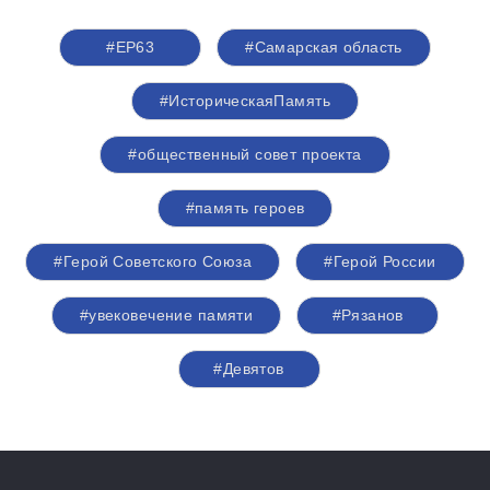
#ЕР63
#Самарская область
#ИсторическаяПамять
#общественный совет проекта
#память героев
#Герой Советского Союза
#Герой России
#увековечение памяти
#Рязанов
#Девятов