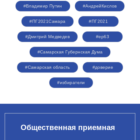
#Владимир Путин
#АндрейКислов
#ПГ2021Самара
#ПГ2021
#Дмитрий Медведев
#ер63
#Самарская Губернская Дума
#Самарская область
#доверие
#избиратели
Общественная приемная