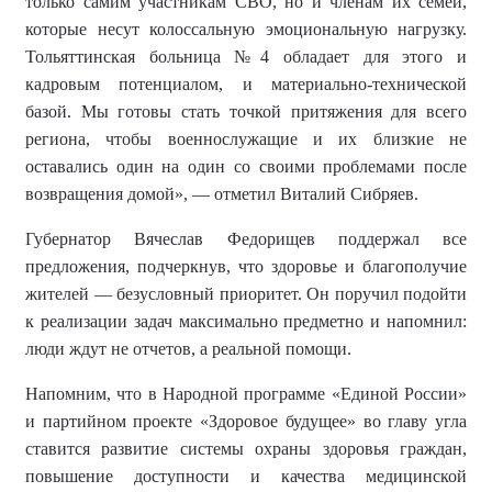
только самим участникам СВО, но и членам их семей,
которые несут колоссальную эмоциональную нагрузку.
Тольяттинская больница №4 обладает для этого и
кадровым потенциалом, и материально-технической
базой. Мы готовы стать точкой притяжения для всего
региона, чтобы военнослужащие и их близкие не
оставались один на один со своими проблемами после
возвращения домой», — отметил Виталий Сибряев.
Губернатор Вячеслав Федорищев поддержал все
предложения, подчеркнув, что здоровье и благополучие
жителей — безусловный приоритет. Он поручил подойти
к реализации задач максимально предметно и напомнил:
люди ждут не отчетов, а реальной помощи.
Напомним, что в
Народной программ
е
«Единой России»
и партийно
м
проект
е
«Здоровое будущее»
во главу угла
ставится
развитие системы охраны здоровья граждан,
повышение доступности и качества медицинской