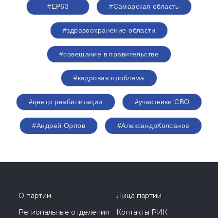
#ЕР63
#Самарская область
#здравоохранение области
#совещание в правительстве
#кадровая проблема
#центр реабилитации
#участники СВО
#Андрей Орлов
#АлександрКолсанов
О партии
Лица партии
Региональные отделения
Контакты РИК