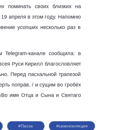
их поминать своих близких на
 19 апреля в этом году. Напомню
овение усопших несколько раз в
м Telegram-канале сообщила: в
всея Руси Кирилл благословляет
ьно. Перед пасхальной трапезой
ть попра́в, / и су́щим во гробе́х
: «Во имя Отца и Сына и Святаго
#Пасха
#самоизоляция