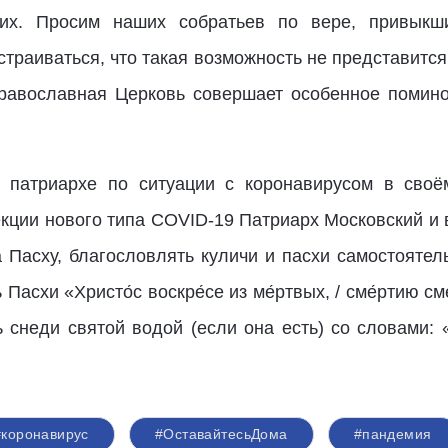
их. Просим наших собратьев по вере, привыкш
страиваться, что такая возможность не представится
Православная Церковь совершает особенное помин
 патриархе по ситуации с коронавирусом в своё
кции нового типа COVID-19 Патриарх Московский и 
Пасху, благословлять куличи и пасхи самостоятел
асхи «Христо́с воскре́се из ме́ртвых, / сме́ртию смер
ть снеди святой водой (если она есть) со словами
#коронавирус
#ОставайтесьДома
#пандемия