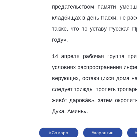
предательством памяти умерш
кладбищах в день Пасхи, не рас
также, что по уставу Русская 
году».
14 апреля рабочая группа при
условиях распространения инфе
верующих, остающихся дома на 
следует трижды пропеть тропарь П
живо́т дарова́в», затем окропи
Духа. Аминь».
#Самара
#карантин