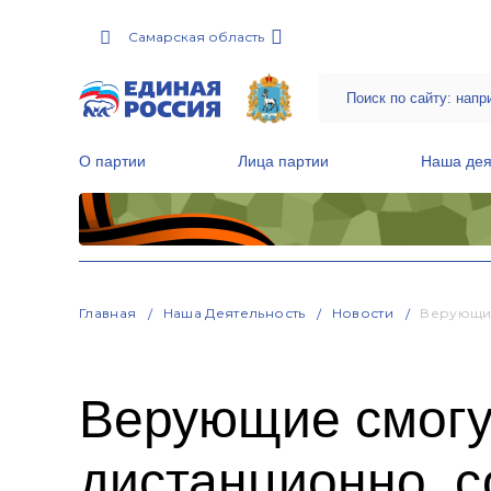
Самарская область
О партии
Лица партии
Наша дея
Местные общественные приемные Партии
Руководитель Региональной обще
Народная программа «Единой России»
Главная
Наша Деятельность
Новости
Верующие
Верующие смогу
дистанционно, с