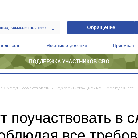
Обращение
тельность
Местные отделения
Приемная
ПОДДЕРЖКА УЧАСТНИКОВ СВО
ственной приемной Председателя Партии
Президиум регионального политического совета
 Смогут Поучаствовать В Службе Дистанционно, Соблюдая Все
т поучаствовать в 
облюдая все требов