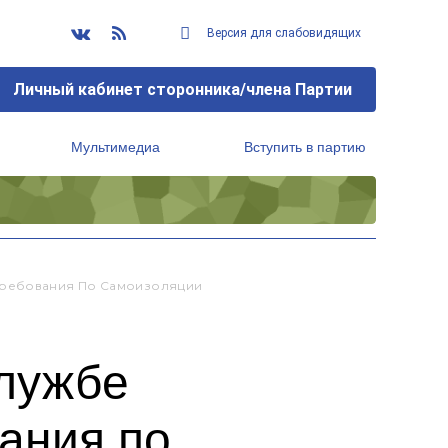
Версия для слабовидящих
Личный кабинет сторонника/члена Партии
Мультимедиа
Вступить в партию
Региональный исполнительный комитет
 Требования По Самоизоляции
службе
ания по