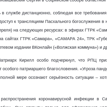
йбышевский Сергий в Софийском соборе областной 
 в службе дистанционно, соблюдая все требования
оступ к трансляциям Пасхального богослужения в н
 апреля) на следующих ресурсах: в эфирах ГТРК «Са
 на сайтах ГТРК «Самара», «САМАРА 24», ТРК «Губер
етевом издании ВКонлайн («Волжская коммуна») и д
атриарх Кирилл особо подчеркнул, что РПЦ при
т особого патриаршего благословения. «Угроза панде
полной мере осознают серьёзность ситуации – хот
 распространения коронавирусной инфекции в С