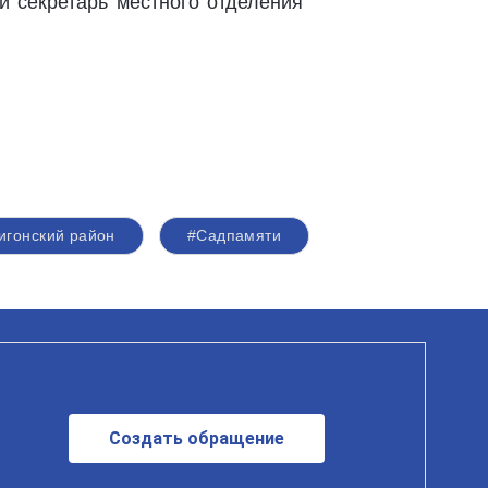
и секретарь местного отделения
игонский район
#Садпамяти
Создать обращение