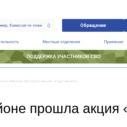
Обращение
тельность
Местные отделения
Приемная
ПОДДЕРЖКА УЧАСТНИКОВ СВО
ственной приемной Председателя Партии
Президиум регионального политического совета
ком Районе Прошла Акция «Сад Памяти»
йоне прошла акция