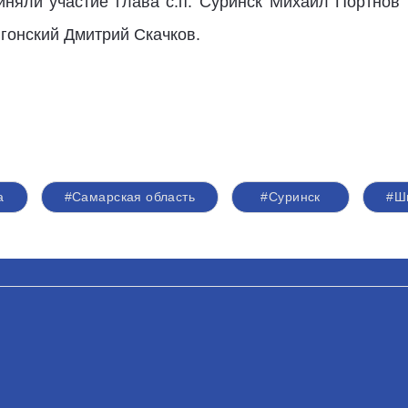
иняли участие глава с.п. Суринск Михаил Портнов 
гонский Дмитрий Скачков.
а
#Самарская область
#Суринск
#Ш