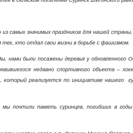
лей в сельском поселении Суринск Шигонского райо
о из самых значимых праздников для нашей страны
м тех, кто отдал свои жизни в борьбе с фашизмом.
ды, нами были посажены деревья у обновленного 
оявившегося недавно спортивного объекта – хокк
, который реализуется по инициативе нашего г
мы почтили память суринцев, погибших в годы