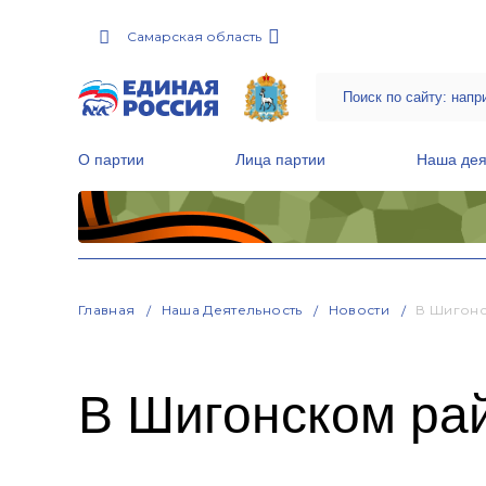
Самарская область
О партии
Лица партии
Наша дея
Местные общественные приемные Партии
Руководитель Региональной обще
Народная программа «Единой России»
Главная
Наша Деятельность
Новости
В Шигонс
В Шигонском ра