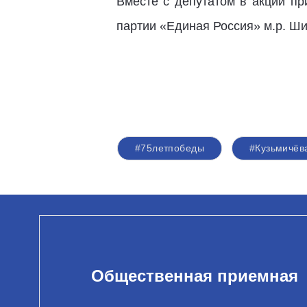
Вместе с депутатом в акции пр
партии «Единая Россия» м.р. Ши
#75летпобеды
#Кузьмичёв
Общественная приемная