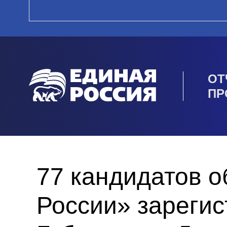
ОТ
ПР
77 кандидатов 
России» зареги