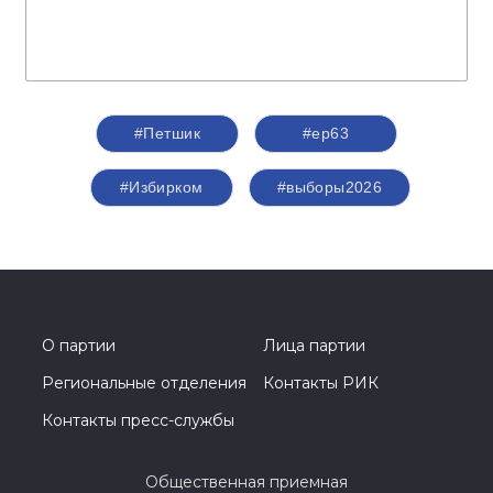
#Петшик
#ер63
#Избирком
#выборы2026
О партии
Лица партии
Региональные отделения
Контакты РИК
Контакты пресс-службы
Общественная приемная