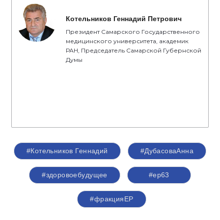
Котельников Геннадий Петрович
Президент Самарского Государственного
медицинского университета, академик
РАН, Председатель Самарской Губернской
Думы
#Котельников Геннадий
#ДубасоваАнна
#здоровоебудущее
#ер63
#фракцияЕР