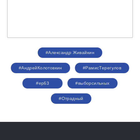
#Александр Живайкин
#АндрейКолотовкин
#РамисТерегулов
#ер63
#выборсильных
#Отрадный