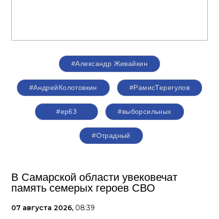
#Александр Живайкин
#АндрейКолотовкин
#РамисТерегулов
#ер63
#выборсильных
#Отрадный
В Самарской области увековечат
память семерых героев СВО
07 августа 2026,
08:39