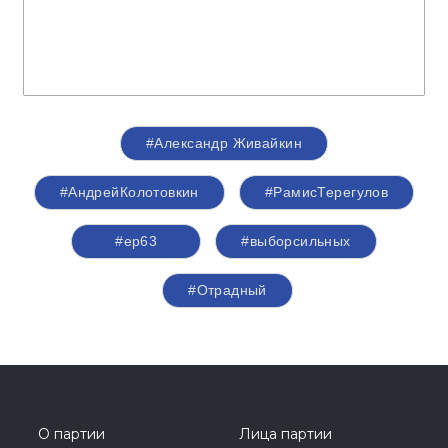
#Александр Живайкин
#АндрейКолотовкин
#РамисТерегулов
#ер63
#выборсильных
#Отрадный
О партии
Лица партии