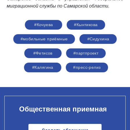
миграционной службы по Самарской области.
#Кочуева
#Кынтикова
#мобильные приёмные
#Сидухина
#Фетисов
#партпроект
#Калягина
#пресс-релиз
Общественная приемная