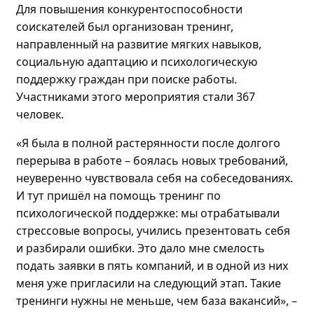
Для повышения конкурентоспособности
соискателей
был
организова
н
тренинг
,
направленный на
развитие мягких навыков,
социальную адаптацию и психологическую
поддержку граждан
при поиске работы
.
Участниками этого мероприятия стали
367
человек
.
«Я была в полной растерянности после долгого
перерыва в работе – боялась новых требований,
неуверенно чувствовала себя на собеседованиях.
И
тут пришёл на помощь т
ренинг по
психологической поддержке: мы отрабатывали
стрессовые вопросы, учились презентовать себя
и разбирали ошибки. Это дало мне смелость
подать заявки в пять компаний, и в
одной
из них
меня уже пригласили на следующий этап
. Такие
тренинги нужны не меньше, чем база вакансий»
,
–