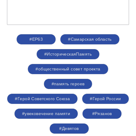
#ЕР63
#Самарская область
#ИсторическаяПамять
#общественный совет проекта
#память героев
#Герой Советского Союза
#Герой России
#увековечение памяти
#Рязанов
#Девятов