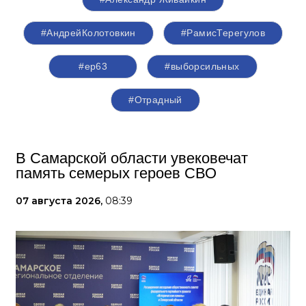
#АндрейКолотовкин
#РамисТерегулов
#ер63
#выборсильных
#Отрадный
В Самарской области увековечат
память семерых героев СВО
07 августа 2026,
08:39