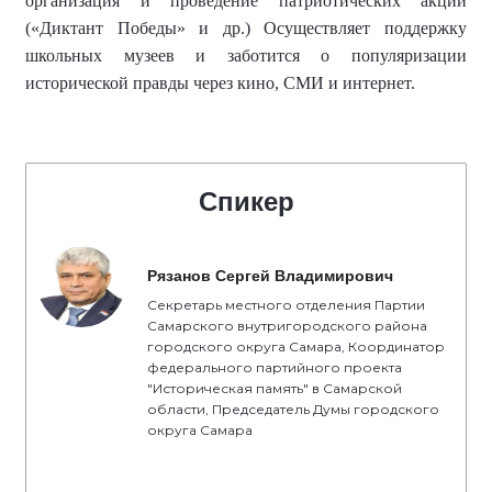
организация и
проведение
патриотических акций
(
«Диктант Победы»
и др.) Осуществляет
поддержку
школьных музеев
и заботится о
популяризаци
и
историческо
й правды
через кино, СМИ и интернет.
Спикер
Рязанов Сергей Владимирович
Секретарь местного отделения Партии
Самарского внутригородского района
городского округа Самара, Координатор
федерального партийного проекта
"Историческая память" в Самарской
области, Председатель Думы городского
округа Самара