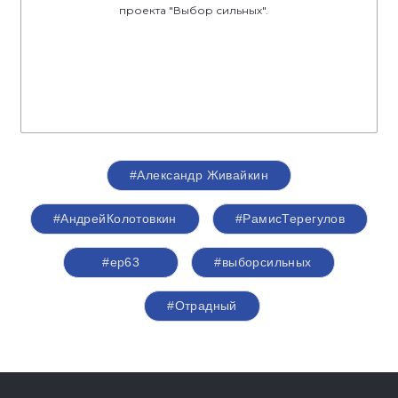
проекта "Выбор сильных".
#Александр Живайкин
#АндрейКолотовкин
#РамисТерегулов
#ер63
#выборсильных
#Отрадный