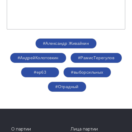
#Александр Живайкин
#АндрейКолотовкин
#РамисТерегулов
#ер63
#выборсильных
#Отрадный
О партии
Лица партии