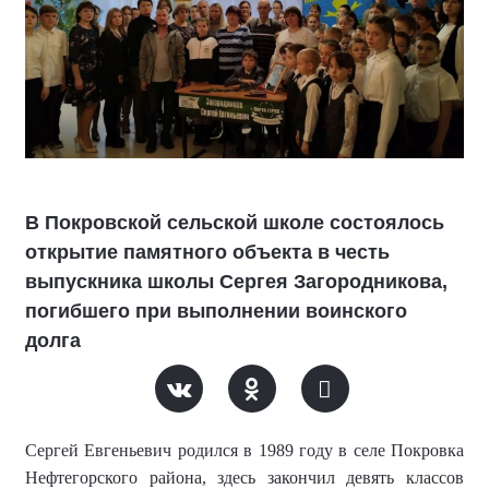
В Покровской сельской школе состоялось
открытие памятного объекта в честь
выпускника школы Сергея Загородникова,
погибшего при выполнении воинского
долга
С
ергей Евгеньевич
р
одился
в
1989 год
у
в селе Покровка
Нефтегорского района
, здесь за
кончил девять классов