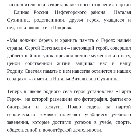
исполнительный секретарь
местного отделения партии
«Единая Россия» Нефтегорск
ого района
Наталья
Сухинина, родственники, друзья
г
ероя, учащиеся и
педагоги школы села Покровка.
«Мы должны беречь и хранить память о Героях нашей
страны. Сергей Евгеньевич – настоящий герой, совершил
доблестный поступок, проявил личное мужество и отвагу,
ценой собственной жизни защищал нас и нашу
Родину.
Светлая память о нем навсегда останется в наших
сердцах», – отметила Наталья Витальевна Сухинина.
Теперь в школе родного села героя установлена
«Парта
Героя»
,
на которо
й
размещена
его
фотография, факт
ы
его
биографии и
заслуги
.
Право сидеть за партой
героического земляка получают уча0щиеся учебного
заведения, которые достигли успехов в учёбе, спорте,
общественной и волонтёрской деятельности.