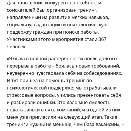
Для повышения конкурентоспособности
соискателей
был
организова
н
тренинг
,
направленный на
развитие мягких навыков,
социальную адаптацию и психологическую
поддержку граждан
при поиске работы
.
Участниками этого мероприятия стали
367
человек
.
«Я была в полной растерянности после долгого
перерыва в работе – боялась новых требований,
неуверенно чувствовала себя на собеседованиях.
И
тут пришёл на помощь т
ренинг по
психологической поддержке: мы отрабатывали
стрессовые вопросы, учились презентовать себя
и разбирали ошибки. Это дало мне смелость
подать заявки в пять компаний, и в
одной
из них
меня уже пригласили на следующий этап
. Такие
тренинги нужны не меньше, чем база вакансий»
,
–