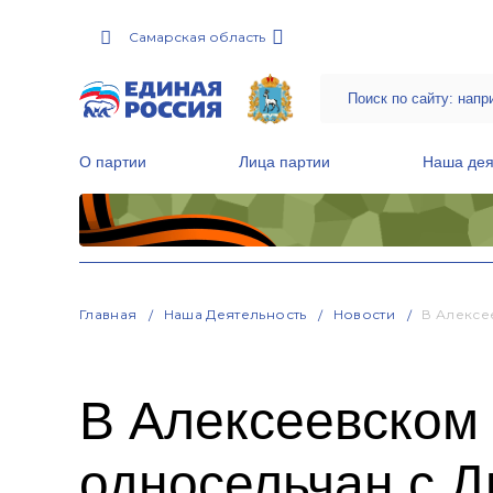
Самарская область
О партии
Лица партии
Наша дея
Местные общественные приемные Партии
Руководитель Региональной обще
Народная программа «Единой России»
Главная
Наша Деятельность
Новости
В Алексе
В Алексеевском
односельчан с 