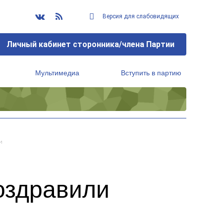
Версия для слабовидящих
Личный кабинет сторонника/члена Партии
Мультимедиа
Вступить в партию
Региональный исполнительный комитет
и
оздравили