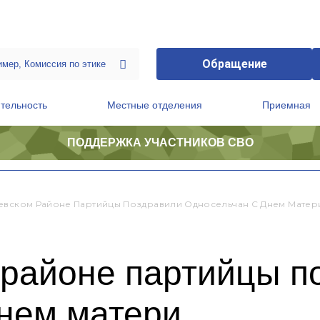
Обращение
тельность
Местные отделения
Приемная
ПОДДЕРЖКА УЧАСТНИКОВ СВО
ственной приемной Председателя Партии
Президиум регионального политического совета
евском Районе Партийцы Поздравили Односельчан С Днем Матер
 районе партийцы п
Днем матери