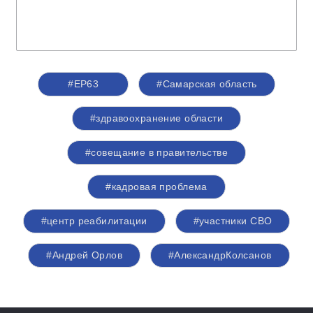
#ЕР63
#Самарская область
#здравоохранение области
#совещание в правительстве
#кадровая проблема
#центр реабилитации
#участники СВО
#Андрей Орлов
#АлександрКолсанов