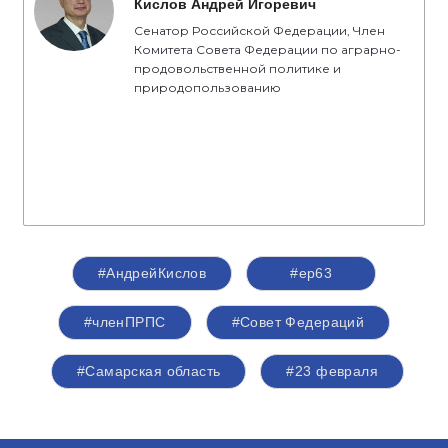
Кислов Андрей Игоревич
Сенатор Российской Федерации, Член
Комитета Совета Федерации по аграрно-
продовольственной политике и
природопользованию
#АндрейКислов
#ер63
#членПРПС
#Совет Федераций
#Самарская область
#23 февраля