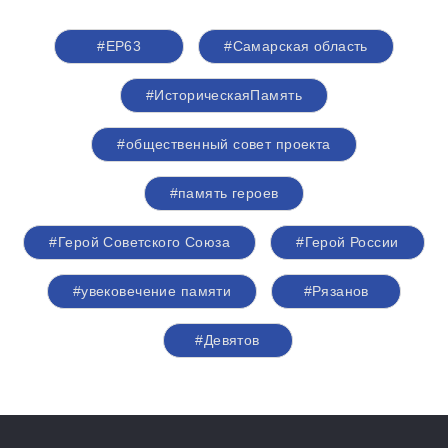
#ЕР63
#Самарская область
#ИсторическаяПамять
#общественный совет проекта
#память героев
#Герой Советского Союза
#Герой России
#увековечение памяти
#Рязанов
#Девятов