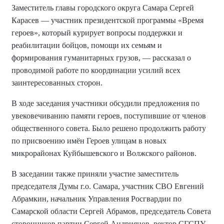
Заместитель главы городского округа Самара Сергей
Карасев — участник президентской программы «Время
героев», который курирует вопросы поддержки и
реабилитации бойцов, помощи их семьям и
формирования гуманитарных грузов, — рассказал о
проводимой работе по координации усилий всех
заинтересованных сторон.
В ходе заседания участники обсудили предложения по
увековечиванию памяти героев, поступившие от членов
общественного совета. Было
решено
продолжить работу
по присвоению имён Героев улицам в новых
микрорайонах Куйбышевского и Волжского районов.
В заседании
также
приняли участие заместитель
председателя Думы г.о. Самара, участник СВО Евгений
Абрамкин, начальник Управления Росгвардии по
Самарской области Сергей Абрамов, председатель Совета
сторонников партии Сергей Андриянов, ректор СГСПУ