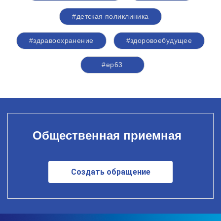
#детская поликлиника
#здравоохранение​
#здоровоебудущее
#ер63
Общественная приемная
Создать обращение