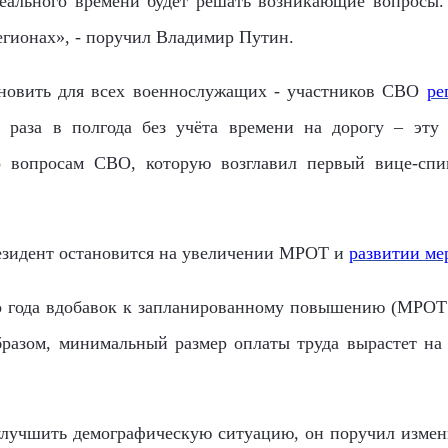
еального времени будет решать возникающие вопросы.
егионах», - поручил Владимир Путин.
ановить для всех военнослужащих - участников СВО
ре
 раза в полгода без учёта времени на дорогу – эту
о вопросам СВО, которую возглавил первый вице-спик
резидент остановится на увеличении МРОТ и
развитии ме
о года вдобавок к запланированному повышению (МРОТ –
разом, минимальный размер оплаты труда вырастет на 1
улучшить демографическую ситуацию, он поручил измени