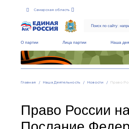
Самарская область
О партии
Лица партии
Наша дея
Местные общественные приемные Партии
Руководитель Региональной обще
Народная программа «Единой России»
Главная
Наша Деятельность
Новости
Право Ро
Право России н
Послание Феде