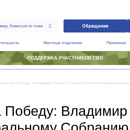
Обращение
тельность
Местные отделения
Приемная
ПОДДЕРЖКА УЧАСТНИКОВ СВО
ственной приемной Председателя Партии
Президиум регионального политического совета
ссии На Победу: Владимир Путин Огласил Послание Федеральн
а Победу: Владимир
ральному Собранию