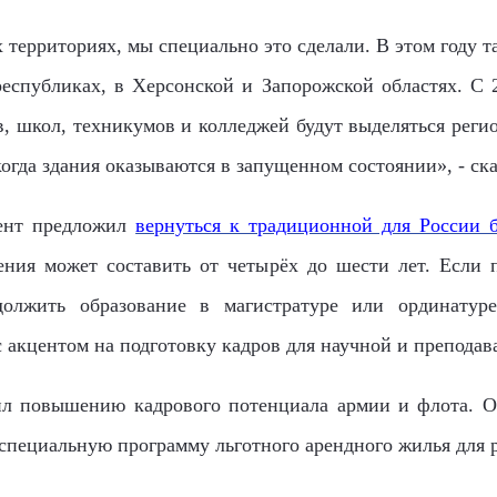
 территориях, мы специально это сделали. В этом году т
еспубликах, в Херсонской и Запорожской областях. С 2
в, школ, техникумов и колледжей будут выделяться регио
огда здания оказываются в запущенном состоянии», - ск
дент предложил
вернуться к традиционной для России б
ния может составить от четырёх до шести лет. Если 
одолжить образование в магистратуре или ординатур
 акцентом на подготовку кадров для научной и преподав
л повышению кадрового потенциала армии и флота. О
 специальную программу льготного арендного жилья для