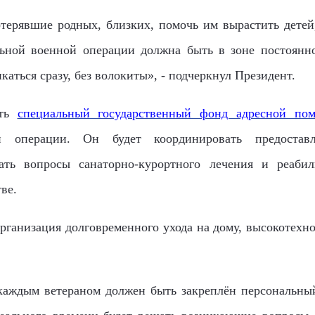
терявшие родных, близких, помочь им вырастить детей
ьной военной операции должна быть в зоне постоянн
аться сразу, без волокиты», - подчеркнул Президент.
ать
специальный государственный фонд адресной по
й операции. Он будет координировать предоставл
ать вопросы санаторно-курортного лечения и реабил
ве.
организация долговременного ухода на дому, высокотехно
 каждым ветераном должен быть закреплён персональны