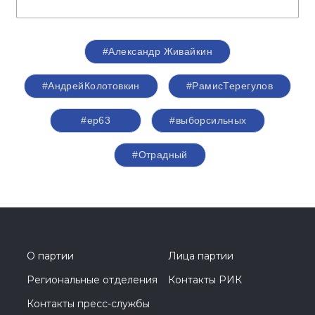
#Александр Живайкин
#АндрейКолотовкин
#РамисТерегулов
#ер63
#выборсильных
#Отрадный
О партии
Лица партии
Региональные отделения
Контакты РИК
Контакты пресс-службы