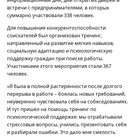
информационные дни, дни открытых дверей и
встречи с предпринимателями, в которых
суммарно участвовали
338 человек.
Для повышения конкурентоспособности
соискателей
был
организова
н
тренинг
,
направленный на
развитие мягких навыков,
социальную адаптацию и психологическую
поддержку граждан
при поиске работы
.
Участниками этого мероприятия стали
367
человек
.
«Я была в полной растерянности после долгого
перерыва в работе – боялась новых требований,
неуверенно чувствовала себя на собеседованиях.
И
тут пришёл на помощь т
ренинг по
психологической поддержке: мы отрабатывали
стрессовые вопросы, учились презентовать себя
и разбирали ошибки. Это дало мне смелость