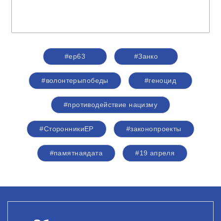
#ер63
#Занко
#волонтерыпобеды
#геноцид
#противодействие нацизму
#СторонникиЕР
#законопроекты
#памятнаядата
#19 апреля