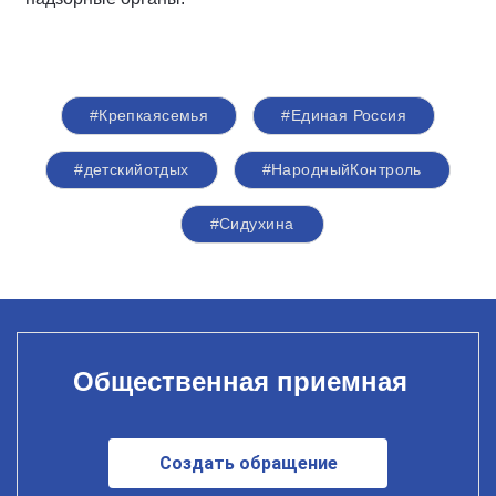
#Крепкаясемья
#Единая Россия
#детскийотдых
#НародныйКонтроль
#Сидухина
Общественная приемная
Создать обращение