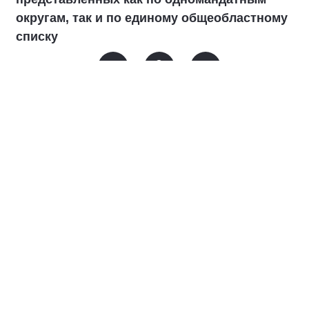
округам, так и по единому общеобластному
списку
Необходимый пакет документов для участия в
избирательной кампании был подан в ИКСО ранее — в
строгом соответствии с установленным законом сроком.
Таким образом, партия полностью завершила процедуру
регистрации на региональном уровне и приступает к
активной фазе встреч с избирателями.
Руководитель регионального исполкома Ирина Петшик
отметила, что выдвижение прошло в полном
соответствии с партийными процедурами и
требованиями избирательного законодательства.
Формированию списка предшествовала масштабная
работа с общественностью и первичными отделениями в