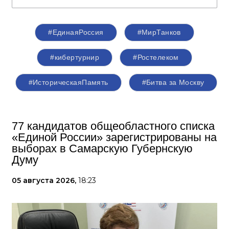
#‎ЕдинаяРоссия
#МирТанков
#кибертурнир
#Ростелеком
#ИсторическаяПамять
#Битва за Москву
77 кандидатов общеобластного списка
«Единой России» зарегистрированы на
выборах в Самарскую Губернскую
Думу
05 августа 2026,
18:23