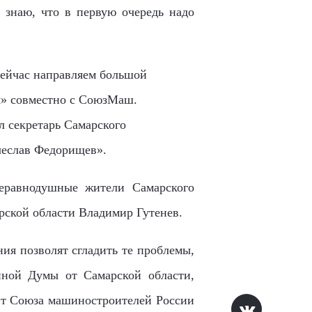
 знаю, что в первую очередь надо
сейчас направляем большой
я»
совместно с СоюзМаш.
л секретарь Самарского
чеслав Федорищев».
еравнодушны
е
жители Самарского
рской области Владимир Гутенев.
ия позволят сгладить те проблемы,
енной Думы от Самарской области,
нт Союза машиностроителей России