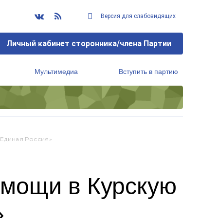
Версия для слабовидящих
Личный кабинет сторонника/члена Партии
Мультимедиа
Вступить в партию
Региональный исполнительный комитет
Единая Россия»
омощи в Курскую
»