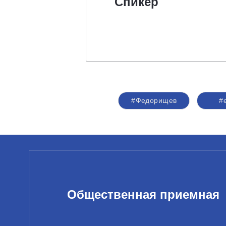
Спикер
#Федорищев
#
Общественная приемная