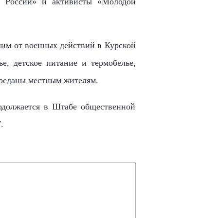
й России» и активисты «Молодой
им от военных действий в Курской
лье,
детск
ое питание и
термобелье,
реданы местным жителям.
одолжается в Штабе общественной
.