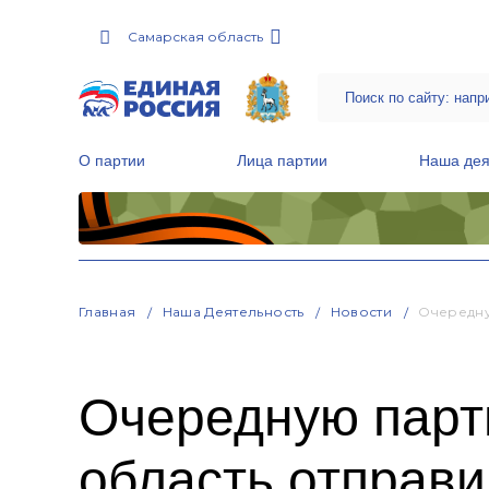
Самарская область
О партии
Лица партии
Наша дея
Местные общественные приемные Партии
Руководитель Региональной обще
Народная программа «Единой России»
Главная
Наша Деятельность
Новости
Очередну
Очередную парт
область отправ